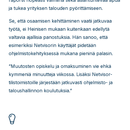
raportit nopeasti valmiina sekä asiantuntevaa apua
ja tukea yrityksen talouden pyörittämiseen.
Se, että osaamisen kehittäminen vaatii jatkuvaa
työtä, ei Heinisen mukaan kuitenkaan edellytä
valtavia ajallisia panostuksia. Hän sanoo, että
esimerkiksi Netvisorin käyttäjät pidetään
ohjelmistokehityksessä mukana pieninä palasin.
”Muutosten opiskelu ja omaksuminen vie ehkä
kymmeniä minuutteja viikossa. Lisäksi Netvisor-
tilistoimistoille järjestään jatkuvasti ohjelmisto- ja
taloushallinnon koulutuksia.”