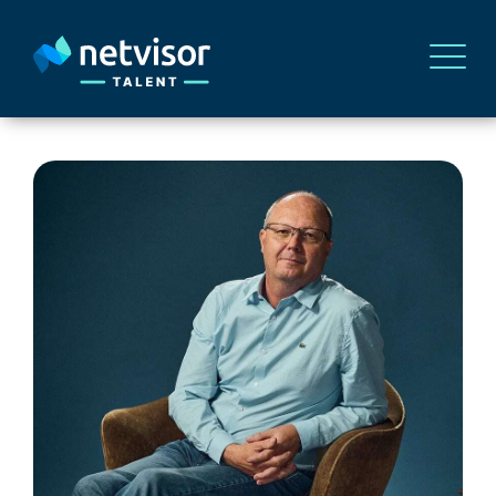
Hakijoille
Yrityksille
Takaisin Sarasen sivulle