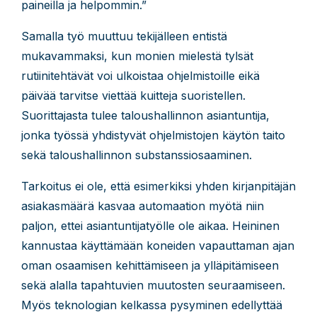
paineilla ja helpommin.”
Samalla työ muuttuu tekijälleen entistä
mukavammaksi, kun monien mielestä tylsät
rutiinitehtävät voi ulkoistaa ohjelmistoille eikä
päivää tarvitse viettää kuitteja suoristellen.
Suorittajasta tulee taloushallinnon asiantuntija,
jonka työssä yhdistyvät ohjelmistojen käytön taito
sekä taloushallinnon substanssiosaaminen.
Tarkoitus ei ole, että esimerkiksi yhden kirjanpitäjän
asiakasmäärä kasvaa automaation myötä niin
paljon, ettei asiantuntijatyölle ole aikaa. Heininen
kannustaa käyttämään koneiden vapauttaman ajan
oman osaamisen kehittämiseen ja ylläpitämiseen
sekä alalla tapahtuvien muutosten seuraamiseen.
Myös teknologian kelkassa pysyminen edellyttää