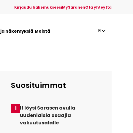
Kirjaudu hakemukseesi
MySaranen
Ota yhteyttä
FI
a ja näkemyksiä
Meistä
Suosituimmat
1
If löysi Sarasen avulla
uudenlaisia osaajia
vakuutusalalle