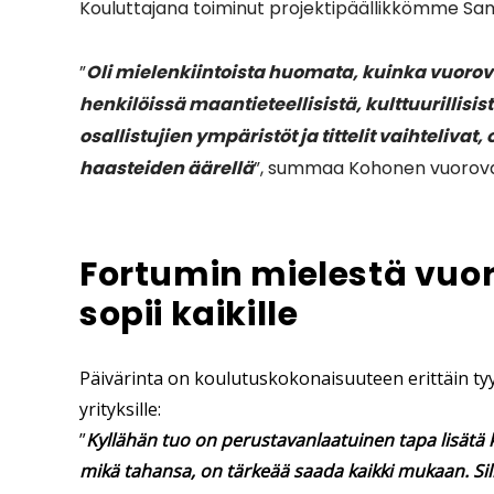
Kouluttajana toiminut projektipäällikkömme S
”
Oli mielenkiintoista huomata, kuinka vuorov
henkilöissä maantieteellisistä, kulttuurillisis
osallistujien ympäristöt ja tittelit vaihtelivat,
haasteiden äärellä
”, summaa Kohonen vuorovai
Fortumin mielestä vuo
sopii kaikille
Päivärinta on koulutuskokonaisuuteen erittäin tyy
yrityksille:
”
Kyllähän tuo on perustavanlaatuinen tapa lisätä
mikä tahansa, on tärkeää saada kaikki mukaan. Sillo