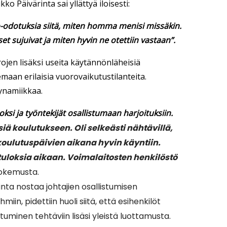
Päivärinta sai yllättyä iloisesti:
kko-odotuksia siitä, miten homma menisi missäkin.
et sujuivat ja miten hyvin ne otettiin vastaan”.
jen lisäksi useita käytännönläheisiä
emaan erilaisia vuorovaikutustilanteita.
ynamiikkaa.
ksi ja työntekijät osallistumaan harjoituksiin.
ä koulutukseen. Oli selkeästi nähtävillä,
oulutuspäivien aikana hyvin käyntiin.
tuloksia aikaan. Voimalaitosten henkilöstö
kokemusta.
inta nostaa johtajien osallistumisen
in, pidettiin huoli siitä, että esihenkilöt
stuminen tehtäviin lisäsi yleistä luottamusta.