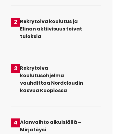
2
Rekrytoiva koulutus ja
Elinan aktiivisuus toivat
tuloksia
3
Rekrytoiva
koulutusohjelma
vauhdittaa Nordcloudin
kasvua Kuopiossa
4
Alanvaihto aikuisiällä –
Mirja löysi