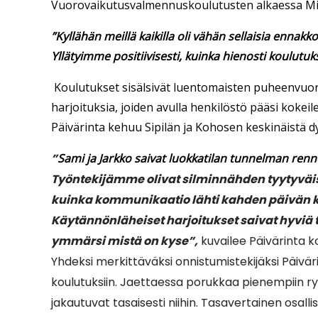
Vuorovaikutusvalmennuskoulutusten alkaessa Mikko 
”Kyllähän meillä kaikilla oli vähän sellaisia enna
Yllätyimme positiivisesti, kuinka hienosti koulutuks
Koulutukset sisälsivät luentomaisten puheenvuoro
harjoituksia, joiden avulla henkilöstö pääsi kokeil
Päivärinta kehuu Sipilän ja Kohosen keskinäistä d
”
Sami ja Jarkko saivat luokkatilan tunnelman renno
Työntekijämme olivat silminnähden tyytyväisi
kuinka kommunikaatio lähti kahden päivän k
Käytännönläheiset harjoitukset saivat hyviä 
ymmärsi mistä on kyse”,
kuvailee Päivärinta 
Yhdeksi merkittäväksi onnistumistekijäksi Päivär
koulutuksiin. Jaettaessa porukkaa pienempiin ryhmi
jakautuvat tasaisesti niihin. Tasavertainen osalli