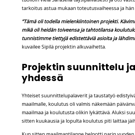
tarkoitus astua mukaan toteutusvaiheessa ja hän t
”Tämä oli todella mielenkiintoinen projekti. Kävim
mikä oli heidän toiveensa ja tahtotilansa koulut
tunnistimme tiettyjä edistettäviä asioita ja läh
kuvailee Sipilä projektin alkuvaihetta.
Projektin suunnittelu ja
yhdessä
Yhteiset suunnittelupalaverit ja taustatyö edistyivä
maailmalle, koulutus oli valmis näkemään päivänv
maailmaa ja koulutusta olikin lykättävä. Aluksi su
sitten kuukausia ja lopulta koulutus piti laittaa jä
Kun sitten maailmantilanne helpotti parin vuoden p