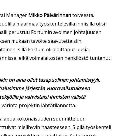
neral Manager
Mikko Päivärinnan
toiveesta.
puolilla maailmaa työskentelevillä ihmisillä olisi
umalli perustuu Fortumin avoimen johtajuuden
yksen mukaan tavoite saavutettaisiin
ainen, sillä Fortum oli aloittanut uusia
annissa,
eikä voimalaitosten henkilöstö tuntenut
in on aina ollut tasapuolinen johtamistyyli.
 halusimme järjestää vuorovaikutukseen
kijöille ja vahvistaisi ihmisten välistä
ivärinta projektin lähtötilannetta.
ysi apua kokonaisuuden suunnitteluun.
ttuivat mielihyvin haasteeseen. Sipilä työskenteli
stuulleen projektin suunnittelun. Kohosen oli