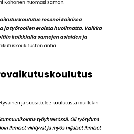
ami Kohonen huomasi saman.
aikutuskoulutus resonoi kaikissa
ta ja työroolien eroista huolimatta. Vaikka
 oltiin kaikkialla samojen asioiden ja
kutuskoulutusten antia.
rovaikutuskoulutus
tyväinen ja suosittelee koulutusta muillekin
 kommunikointia työyhteisössä. Oli työryhmä
in ihmiset viihtyvät ja myös hiljaiset ihmiset