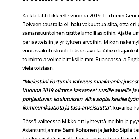
Kaikki lähti liikkeelle vuonna 2019, Fortumin Ge
Toiveen taustalla oli halu vakuuttua siitä, että eri 
sama
n
suuntainen ajattelumalli
asioihin
. Ajattel
periaatteisiin ja yrityksen arvoihin. Mikon näkem
vuorovaikutuskoulutuksen avulla. Aihe oli ajankoht
toimintoja voimalaitoksilla mm. Ruandassa ja
Engl
vielä toisiaan.
”Mielestäni Fortumin vahvuus maailmanlaajuisestik
Vuonna 2019 olimme kasvaneet uusille alueille ja
pohjautuvan koulutuksen. Aihe sopisi kaikille työnte
kommunikaatiota ja tasa-arvoisuutta”,
kuvailee Pä
Tässä vaiheessa
Mikko otti yhteyttä meihin
ja py
Asiantuntijamme
Sami Kohonen
ja
Jarkko Sipilä
tar
tuolloin vielä Sarasella täysipäiväisesti ja otti va