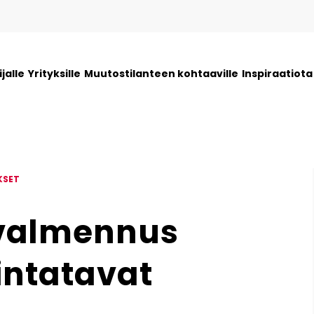
jalle
Yrityksille
Muutostilanteen kohtaaville
Inspiraatiot
KSET
valmennus
intatavat