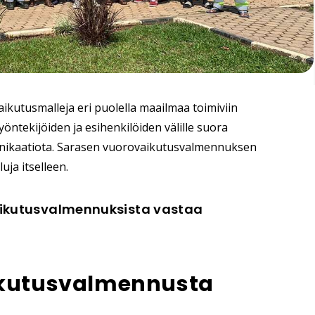
vaikutusmalleja
eri puolella maailmaa toimiviin
yöntekijöiden ja esihenkilöiden välille suora
nikaatiota. Sarasen vuorovaikutusvalmennuksen
uja itselleen.
vaikutusvalmennuksista vastaa
ikutusvalmennusta