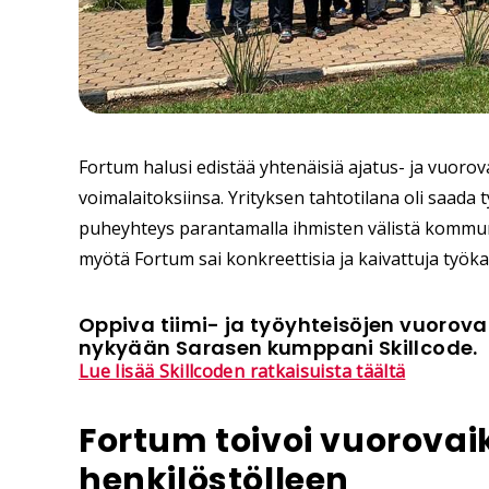
Fortum halusi edistää yhtenäisiä ajatus- ja vuoro
voimalaitoksiinsa. Yrityksen tahtotilana oli saada t
puheyhteys parantamalla ihmisten välistä kommu
myötä Fortum sai konkreettisia ja kaivattuja työkal
Oppiva tiimi- ja työyhteisöjen vuoro
nykyään Sarasen kumppani Skillcode.
Lue lisää Skillcoden ratkaisuista täältä
Fortum toivoi vuorova
henkilöstölleen