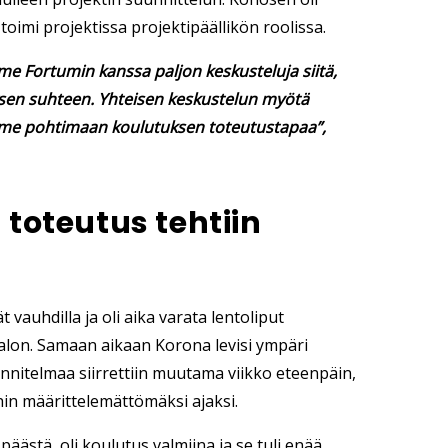
oimi projektissa projektipäällikön roolissa.
me Fortumin kanssa paljon keskusteluja siitä,
uksen suhteen. Yhteisen keskustelun myötä
dimme pohtimaan koulutuksen toteutustapaa”,
 toteutus tehtiin
t vauhdilla ja oli aika varata lentoliput
alon. Samaan aikaan Korona levisi ympäri
unnitelmaa siirrettiin muutama viikko eteenpäin,
ihin määrittelemättömäksi ajaksi.
äästä, oli koulutus valmiina ja se tuli enää