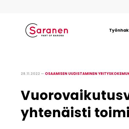
Työnhaki
28.11.2022 —
OSAAMISEN UUDISTAMINEN YRITYSKOKEMU
Vuorovaikutus
yhtenäisti toim