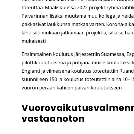
toteuttaa. Maaliskuussa 2022 projektiryhmä lähtik
Päivärinnan lisäksi muutama muu kollega ja heidä
pakkasivat laukkunsa matkaa varten. Korona-aikan
lähti silti mukaan jatkamaan projektia, sillä se ha
mukaisesti.
Ensimmäinen koulutus järjestettiin Suomessa, Esp
pilottikoulutuksena ja pohjana muille koulutuksill
Englanti ja viimeisenä koulutus toteutettiin Ruan
suunnilleen 150 ja koulutus toteutettiin aina
10–1
vuoron perään kahden päivän koulutukseen.
Vuorovaikutusvalmenn
vastaanoton