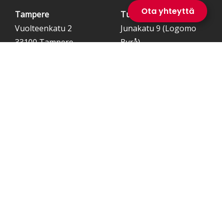
Ota yhteyttä
Tampere
Turku
Vuolteenkatu 2
Junakatu 9 (Logomo
33100 Tampere
Byrå)
20100 Turku
Vaasa
Rosteninkatu 1
65100 Vaasa
© Saranen Consulting 2026.
Tietosuojaseloste.
Katso alkavat RekryKoulutukset
|
Etsitkö aikuiskoulutusta?
|
Mietitkö
alanvaihtoa?
|
Haluatko koodariksi?