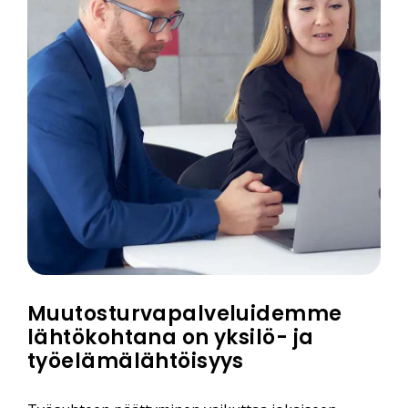
Muutosturvapalveluidemme
lähtökohtana on yksilö- ja
työelämälähtöisyys