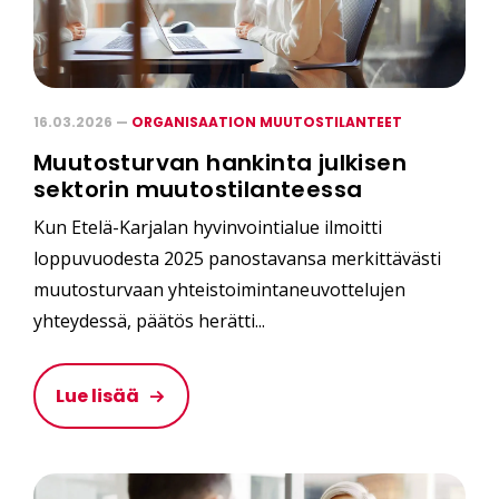
16.03.2026 —
ORGANISAATION MUUTOSTILANTEET
Muutosturvan hankinta julkisen
sektorin muutostilanteessa
Kun Etelä-Karjalan hyvinvointialue ilmoitti
loppuvuodesta 2025 panostavansa merkittävästi
muutosturvaan yhteistoimintaneuvottelujen
yhteydessä, päätös herätti...
Lue lisää