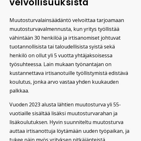
velvollisuuksista
Muutosturvalainsäädäntö velvoittaa tarjoamaan
muutosturvavalmennusta, kun yritys työllistää
vähintään 30 henkilöä ja irtisanomiset johtuvat
tuotannollisista tai taloudellisista syistä sekä
henkilö on ollut yli 5 vuotta yhtäjaksoisessa
työsuhteessa. Lain mukaan työnantajan on
kustannettava irtisanotuille työllistymistä edistävä
koulutus, jonka arvo vastaa yhden kuukauden
palkkaa.
Vuoden 2023 alusta lähtien muutosturva yli 55-
vuotiaille sisältää lisäksi muutosturvarahan ja
lisäkoulutuksen. Hyvin suunniteltu muutosturva
auttaa irtisanottuja löytämään uuden työpaikan, ja
tukee näin myös yrityksen pitkäjänteistä