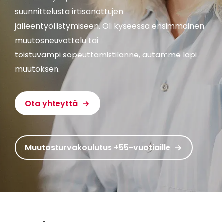
suunnittelusta irtisanottujen
jälleentyöllistymiseen. Oli kyseessä ensimmäinen
muutosneuvottelu tai
toistuvampi sopeuttamistilanne, autamme läpi
muutoksen.
Ota yhteyttä
Muutosturvakoulutus +55-vuotiaille