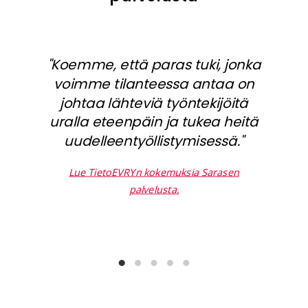
"Koemme, että paras tuki, jonka
voimme tilanteessa antaa on
johtaa lähteviä työntekijöitä
uralla eteenpäin ja tukea heitä
uudelleentyöllistymisessä."
Lue TietoEVRYn kokemuksia Sarasen
Lu
palvelusta.