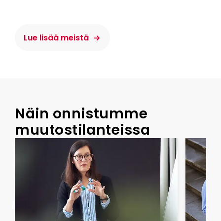
Lue lisää meistä
usta
Näin onnistumme
muutostilanteissa