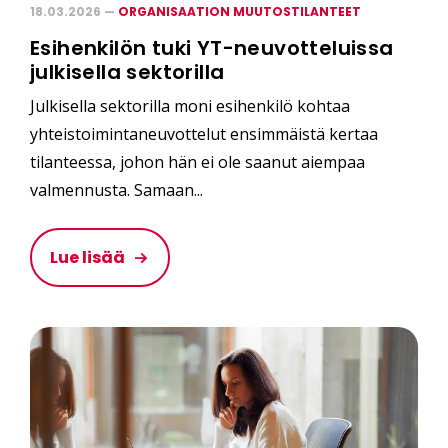
18.03.2026 —
ORGANISAATION MUUTOSTILANTEET
Esihenkilön tuki YT-neuvotteluissa
julkisella sektorilla
Julkisella sektorilla moni esihenkilö kohtaa
yhteistoimintaneuvottelut ensimmäistä kertaa
tilanteessa, johon hän ei ole saanut aiempaa
valmennusta. Samaan...
Lue lisää