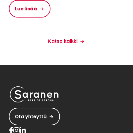
Lue lisää
Katso kaikki
Ota yhteyttä