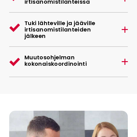
irtisanomistilanteissa
Tuki lähteville ja jääville
irtisanomistilanteiden
jälkeen
Muutosohjelman
kokonaiskoordinointi