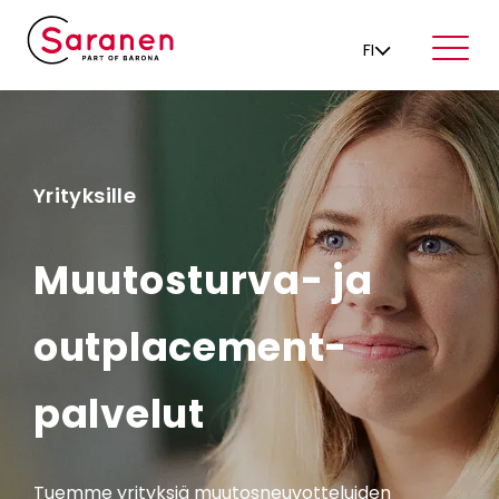
FI
Yrityksille
Muutosturva- ja
outplacement-
palvelut
Tuemme yrityksiä muutosneuvotteluiden