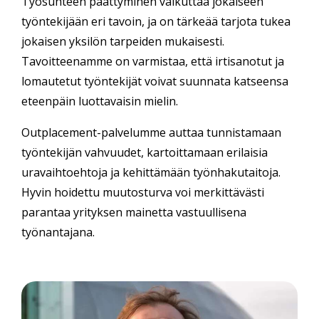
Työsuhteen päättyminen vaikuttaa jokaiseen
työntekijään eri tavoin, ja on tärkeää tarjota tukea
jokaisen yksilön tarpeiden mukaisesti.
Tavoitteenamme on varmistaa, että irtisanotut ja
lomautetut työntekijät voivat suunnata katseensa
eteenpäin luottavaisin mielin.
Outplacement-palvelumme auttaa tunnistamaan
työntekijän vahvuudet, kartoittamaan erilaisia
uravaihtoehtoja ja kehittämään työnhakutaitoja.
Hyvin hoidettu muutosturva voi merkittävästi
parantaa yrityksen mainetta vastuullisena
työnantajana.