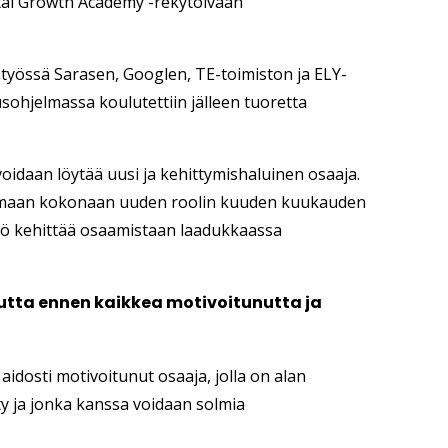
al Growth Academy -rekytoivaan
styössä Sarasen, Googlen, TE-toimiston ja ELY-
sohjelmassa koulutettiin jälleen tuoretta
idaan löytää uusi ja kehittymishaluinen osaaja.
imaan kokonaan uuden roolin kuuden kuukauden
lö kehittää osaamistaan laadukkaassa
tta ennen kaikkea motivoitunutta ja
 aidosti motivoitunut osaaja,
jolla on alan
ty ja jonka kanssa voidaan solmia