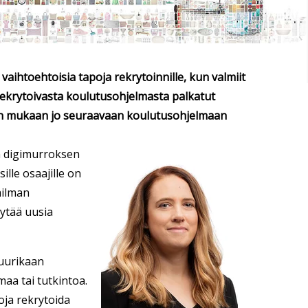
aihtoehtoisia tapoja rekrytoinnille, kun valmiit
rekrytoivasta koulutusohjelmasta palkatut
tään mukaan jo seuraavaan koulutusohjelmaan
n digimurroksen
lle osaajille on
ailman
öytää uusia
juurikaan
lmaa tai tutkintoa.
oja rekrytoida