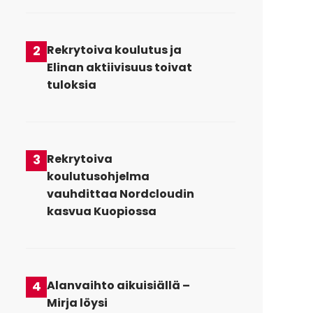
2
Rekrytoiva koulutus ja
Elinan aktiivisuus toivat
tuloksia
3
Rekrytoiva
koulutusohjelma
vauhdittaa Nordcloudin
kasvua Kuopiossa
4
Alanvaihto aikuisiällä –
Mirja löysi