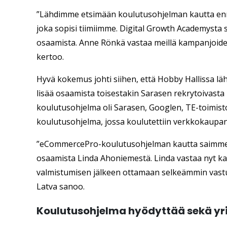
”Lähdimme etsimään koulutusohjelman kautta enne
joka sopisi tiimiimme. Digital Growth Academysta
osaamista. Anne Rönkä vastaa meillä kampanjoid
kertoo.
Hyvä kokemus johti siihen, että Hobby Hallissa l
lisää osaamista toisestakin Sarasen rekrytoivas
koulutusohjelma oli Sarasen, Googlen, TE-toimist
koulutusohjelma, jossa koulutettiin verkkokaupan 
”eCommercePro-koulutusohjelman kautta saimme
osaamista Linda Ahoniemestä. Linda vastaa nyt k
valmistumisen jälkeen ottamaan selkeämmin vastu
Latva sanoo.
Koulutusohjelma hyödyttää sekä yrit