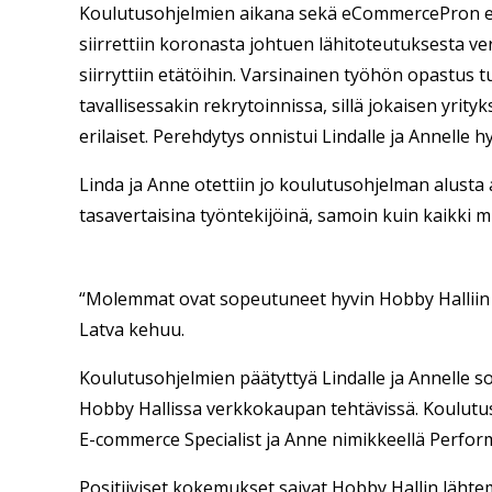
Koulutusohjelmien aikana sekä eCommercePron et
siirrettiin koronasta johtuen lähitoteutuksesta v
siirryttiin etätöihin. Varsinainen työhön opastus t
tavallisessakin rekrytoinnissa, sillä jokaisen yrity
erilaiset. Perehdytys onnistui Lindalle ja Annelle 
Linda ja Anne otettiin jo koulutusohjelman alust
tasavertaisina työntekijöinä, samoin kuin kaikki mu
“Molemmat ovat sopeutuneet hyvin Hobby Halliin j
Latva kehuu.
Koulutusohjelmien päätyttyä Lindalle ja Annelle s
Hobby Hallissa verkkokaupan tehtävissä. Koulutus
E-commerce Specialist ja Anne nimikkeellä Perfo
Positiiviset kokemukset saivat Hobby Hallin läh