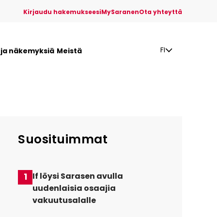
Kirjaudu hakemukseesi
MySaranen
Ota yhteyttä
FI
a ja näkemyksiä
Meistä
Suosituimmat
1
If löysi Sarasen avulla
uudenlaisia osaajia
vakuutusalalle