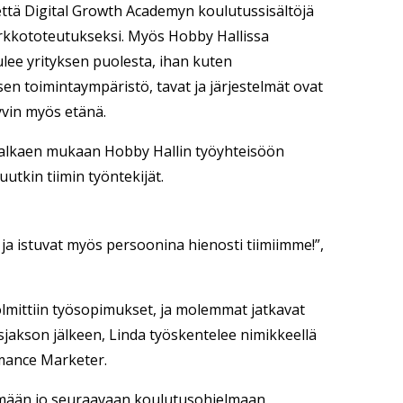
tä Digital Growth Academyn koulutussisältöjä
erkkototeutukseksi. Myös Hobby Hallissa
ulee yrityksen puolesta, ihan kuten
ksen toimintaympäristö, tavat ja järjestelmät ovat
hyvin myös etänä.
a alkaen mukaan Hobby Hallin työyhteisöön
utkin tiimin työntekijät.
a istuvat myös persoonina hienosti tiimiimme!”,
olmittiin työsopimukset, ja molemmat jatkavat
jakson jälkeen, Linda työskentelee nimikkeellä
rmance Marketer.
temään jo seuraavaan koulutusohjelmaan