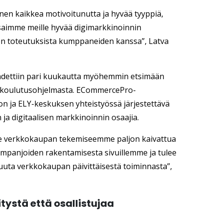
n kaikkea motivoitunutta ja hyvää tyyppiä,
 saimme meille hyvää digimarkkinoinnin
en toteutuksista kumppaneiden kanssa”, Latva
ähdettiin pari kuukautta myöhemmin etsimään
ta koulutusohjelmasta. ECommercePro-
on ja ELY-keskuksen yhteistyössä järjestettävä
ja digitaalisen markkinoinnin osaajia.
 verkkokaupan tekemiseemme paljon kaivattua
ampanjoiden rakentamisesta sivuillemme ja tulee
uta verkkokaupan päivittäisestä toiminnasta”,
ystä että osallistujaa