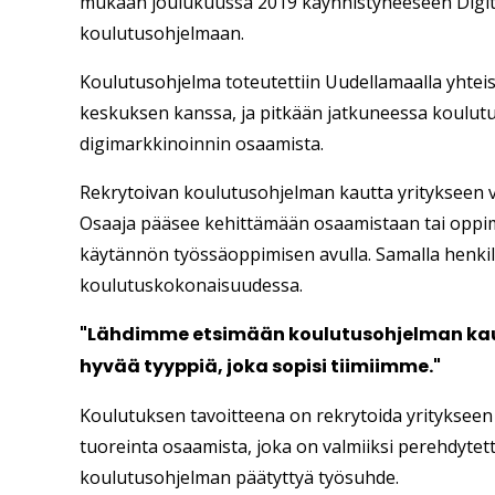
mukaan joulukuussa 2019 käynnistyneeseen Digit
koulutusohjelmaan.
Koulutusohjelma toteutettiin Uudellamaalla yhtei
keskuksen kanssa, ja pitkään jatkuneessa koulutu
digimarkkinoinnin osaamista.
Rekrytoivan koulutusohjelman kautta yritykseen vo
Osaaja pääsee kehittämään osaamistaan tai opp
käytännön työssäoppimisen avulla. Samalla henki
koulutuskokonaisuudessa.
"Lähdimme etsimään koulutusohjelman kau
hyvää tyyppiä, joka sopisi tiimiimme."
Koulutuksen tavoitteena on rekrytoida yritykseen
tuoreinta osaamista, joka on valmiiksi perehdytet
koulutusohjelman päätyttyä työsuhde.