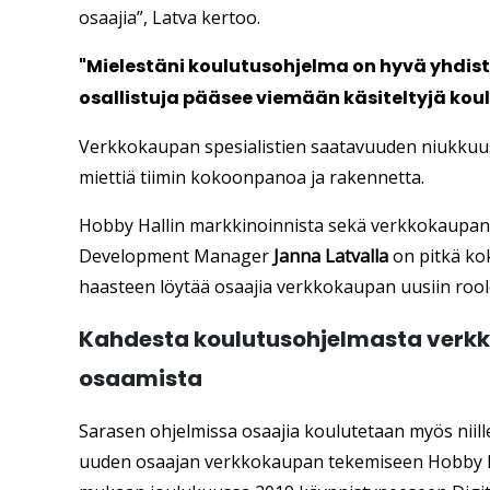
osaajia”, Latva kertoo.
"Mielestäni koulutusohjelma on hyvä yhdist
osallistuja pääsee viemään käsiteltyjä ko
Verkkokaupan spesialistien saatavuuden niukkuus s
miettiä tiimin kokoonpanoa ja rakennetta.
Hobby Hallin markkinoinnista sekä verkkokaupan 
Development Manager
Janna Latvalla
on pitkä ko
haasteen löytää osaajia verkkokaupan uusiin rool
Kahdesta koulutusohjelmasta verkk
osaamista
Sarasen ohjelmissa osaajia koulutetaan myös niille
uuden osaajan verkkokaupan tekemiseen Hobby Ha