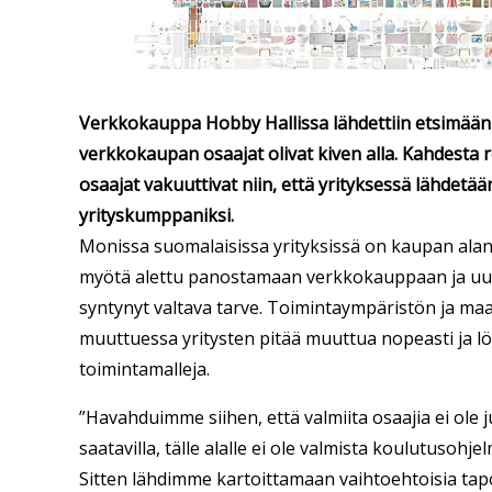
Verkkokauppa Hobby Hallissa lähdettiin etsimään v
verkkokaupan osaajat olivat kiven alla. Kahdesta 
osaajat vakuuttivat niin, että yrityksessä lähde
yrityskumppaniksi.
Monissa suomalaisissa yrityksissä on kaupan ala
myötä alettu panostamaan verkkokauppaan ja uusi
syntynyt valtava tarve. Toimintaympäristön ja ma
muuttuessa yritysten pitää muuttua nopeasti ja l
toimintamalleja.
”Havahduimme siihen, että valmiita osaajia ei ole 
saatavilla, tälle alalle ei ole valmista koulutusohje
Sitten lähdimme kartoittamaan vaihtoehtoisia tap