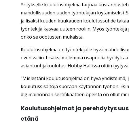
Yritykselle koulutusohjelma tarjoaa kustannust
mahdollisuuden uuden työntekijän löytämiseksi. Sa
ja lisäksi kuuden kuukauden koulutussuhde takaa
työntekijä kasvaa uuteen rooliin. Myös työntekij
onko se odotusten mukaista.
Koulutusohjelma on työntekijälle hyvä mahdollisu
oven väliin. Lisäksi molempia osapuolia hyödyttä
asiantuntijakoulutus. Hobby Hallissa oltiin tyytyvä
”Mielestäni koulutusohjelma on hyvä yhdistelmä, j
koulutussisältöjä suoraan käytännön työhön. Esim
digimainonnan sertifikaattien opeista on ollut meil
Koulutusohjelmat ja perehdytys uusi
etänä