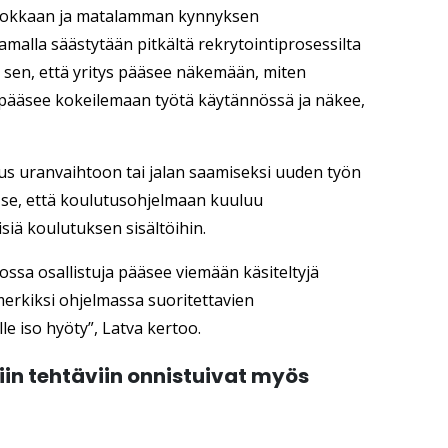
ehokkaan ja matalamman kynnyksen
malla säästytään pitkältä rekrytointiprosessilta
 sen, että yritys pääsee näkemään, miten
ä pääsee kokeilemaan työtä käytännössä ja näkee,
us uranvaihtoon tai jalan saamiseksi uuden työn
ä se, että koulutusohjelmaan kuuluu
isiä koulutuksen sisältöihin.
ossa osallistuja pääsee viemään käsiteltyjä
erkiksi ohjelmassa suoritettavien
le iso hyöty”, Latva kertoo.
in tehtäviin onnistuivat myös