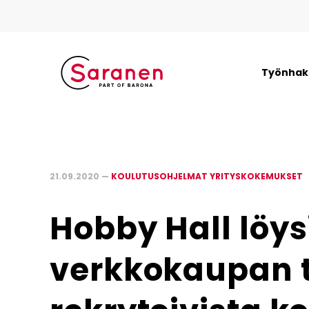
Työnhaki
21.09.2020 —
KOULUTUSOHJELMAT YRITYSKOKEMUKSET
Hobby Hall löys
verkkokaupan t