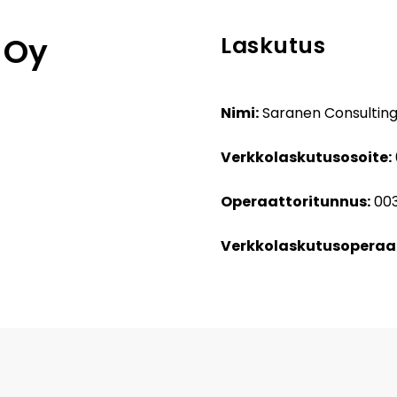
 Oy
Laskutus
Nimi:
Saranen Consultin
Verkkolaskutusosoite:
Operaattoritunnus:
003
Verkkolaskutusoperaat