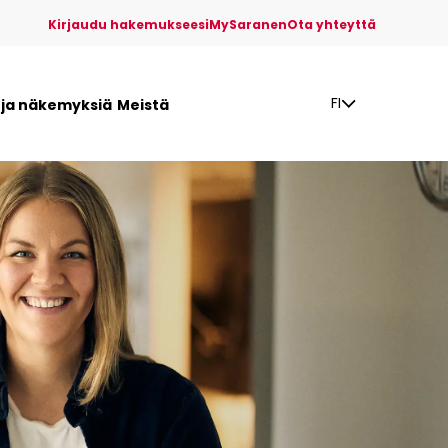
Kirjaudu hakemukseesi
MySaranen
Ota yhteyttä
FI
a ja näkemyksiä
Meistä