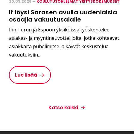
20.03.2026 —
KOULUTUSOHJELMAT YRITYSKOKEMUKSET
If löysi Sarasen avulla uudenlaisia
osaajia vakuutusalalle
Ifin Turun ja Espoon yksiköissä työskentelee
asiakas- ja myyntineuvottelijoita, jotka kohtaavat
asiakkaita puhelimitse ja käyvät keskustelua
vakuutuksiin...
Lue lisää
Katso kaikki