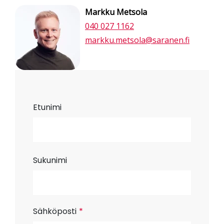
Markku Metsola
040 027 1162
markku.metsola@saranen.fi
Etunimi
Sukunimi
Sähköposti
*