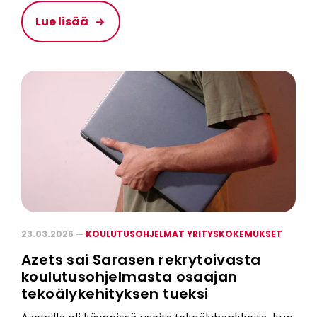
Lue lisää
23.03.2026 —
KOULUTUSOHJELMAT YRITYSKOKEMUKSET
Azets sai Sarasen rekrytoivasta
koulutusohjelmasta osaajan
tekoälykehityksen tueksi