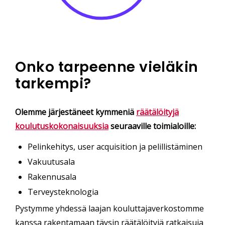
Salesforce-konsultti,
Solution Specialist, Data
Analyst, Business Analyst, Cloud Specialist,
Prompt Engineer
Cloud
Salesforce Admin tai Account Executive.
Engineer,
AI Coach
Cybersecurity Specialist,
ERP
Business Consultant,
Service Desk Specialist
Onko tarpeenne vieläkin
Technical Sales Consultant
Data Engineer
Data
tarkempi?
Analyst
Olemme järjestäneet kymmeniä
räätälöityjä
koulutuskokonaisuuksia
seuraaville toimialoille:
Pelinkehitys, user acquisition ja pelillistäminen
Vakuutusala
Rakennusala
Terveysteknologia
Pystymme yhdessä laajan kouluttajaverkostomme
kanssa rakentamaan täysin räätälöityjä ratkaisuja