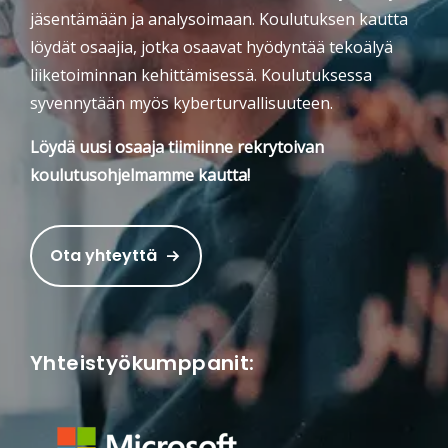
jäsentämään ja analysoimaan. Koulutuksen kautta
löydät osaajia, jotka osaavat hyödyntää tekoälyä
liiketoiminnan kehittämisessä. Koulutuksessa
syvennytään myös kyberturvallisuuteen.
Löydä uusi osaaja tiimiinne rekrytoivan
koulutusohjelmamme kautta!
Ota yhteyttä
Yhteistyökumppanit: