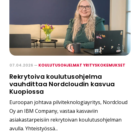
07.04.2026 —
KOULUTUSOHJELMAT YRITYSKOKEMUKSET
Rekrytoiva koulutusohjelma
vauhdittaa Nordcloudin kasvua
Kuopiossa
Euroopan johtava pilviteknologiayritys, Nordcloud
Oy an IBM Company, vastaa kasvaviin
asiakastarpeisiin rekrytoivan koulutusohjelman
avulla. Yhteistyössä...