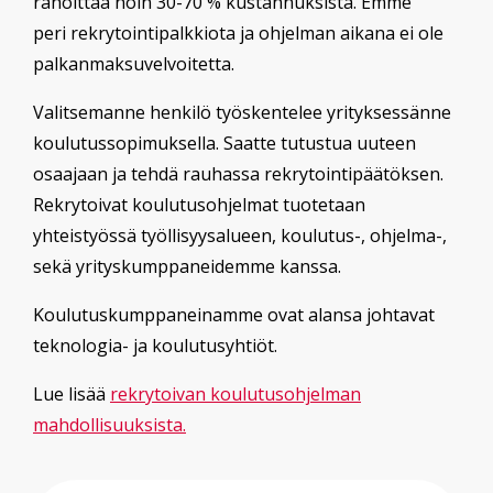
rahoittaa noin 30-70 % kustannuksista. Emme
peri rekrytointipalkkiota ja ohjelman aikana ei ole
palkanmaksuvelvoitetta.
Valitsemanne henkilö työskentelee yrityksessänne
koulutussopimuksella. Saatte tutustua uuteen
osaajaan ja tehdä rauhassa rekrytointipäätöksen.
Rekrytoivat koulutusohjelmat tuotetaan
yhteistyössä työllisyysalueen, koulutus-, ohjelma-,
sekä yrityskumppaneidemme kanssa.
Koulutuskumppaneinamme ovat alansa johtavat
teknologia- ja koulutusyhtiöt.
Lue lisää
rekrytoivan koulutusohjelman
mahdollisuuksista.