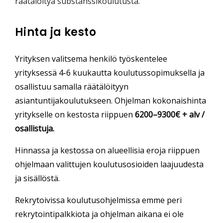
räätälöityä substanssikoulutusta.
Hinta ja kesto
Yrityksen valitsema henkilö työskentelee
yrityksessä 4-6 kuukautta koulutussopimuksella ja
osallistuu samalla räätälöityyn
asiantuntijakoulutukseen. Ohjelman kokonaishinta
yritykselle on kestosta riippuen
6200–9300€ + alv /
osallistuja.
Hinnassa ja kestossa on alueellisia eroja riippuen
ohjelmaan valittujen koulutusosioiden laajuudesta
ja sisällöstä.
Rekrytoivissa koulutusohjelmissa emme peri
rekrytointipalkkiota ja ohjelman aikana ei ole