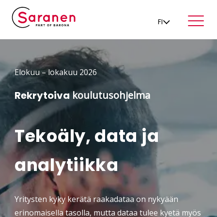
FI
Elokuu – lokakuu 2026
Rekrytoiva
koulutusohjelma
Tekoäly, data ja
analytiikka
Yritysten kyky kerätä raakadataa on nykyään
erinomaisella tasolla, mutta dataa tulee kyetä myös