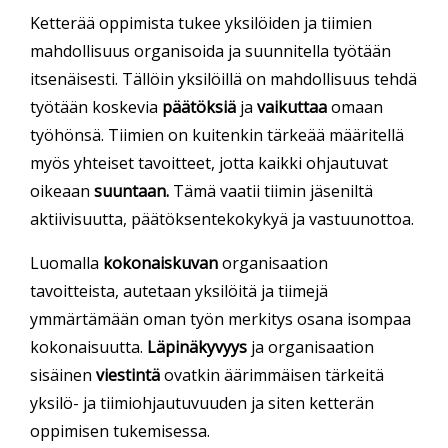
Ketterää oppimista tukee yksilöiden ja tiimien
mahdollisuus organisoida ja suunnitella työtään
itsenäisesti. Tällöin yksilöillä on mahdollisuus tehdä
työtään koskevia
päätöksiä
ja
vaikuttaa
omaan
työhönsä. Tiimien on kuitenkin tärkeää määritellä
myös yhteiset tavoitteet, jotta kaikki ohjautuvat
oikeaan
suuntaan.
Tämä vaatii tiimin jäseniltä
aktiivisuutta, päätöksentekokykyä ja vastuunottoa
.
Luomalla
kokonaiskuvan
organisaation
tavoitteista, autetaan yksilöitä ja tiimejä
ymmärtämään oman työn merkitys osana isompaa
kokonaisuutta.
Läpinäkyvyys
ja organisaation
sisäinen
viestintä
ovatkin äärimmäisen tärkeitä
yksilö- ja tiimiohjautuvuuden ja siten ketterän
oppimisen tukemisessa.