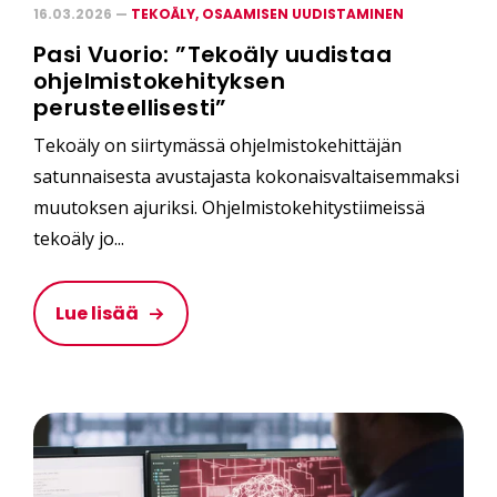
16.03.2026 —
TEKOÄLY,
OSAAMISEN UUDISTAMINEN
Pasi Vuorio: ”Tekoäly uudistaa
ohjelmistokehityksen
perusteellisesti”
Tekoäly on siirtymässä ohjelmistokehittäjän
satunnaisesta avustajasta kokonaisvaltaisemmaksi
muutoksen ajuriksi. Ohjelmistokehitystiimeissä
tekoäly jo...
Lue lisää