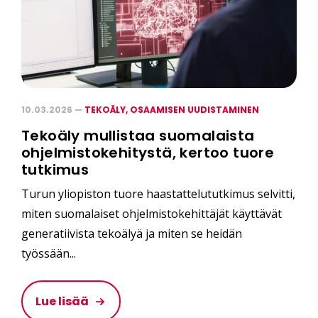
10.03.2026 —
TEKOÄLY,
OSAAMISEN UUDISTAMINEN
Tekoäly mullistaa suomalaista
ohjelmistokehitystä, kertoo tuore
tutkimus
Turun yliopiston tuore haastattelututkimus selvitti,
miten suomalaiset ohjelmistokehittäjät käyttävät
generatiivista tekoälyä ja miten se heidän
työssään...
Lue lisää