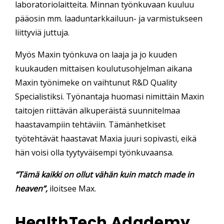
laboratoriolaitteita.
Minnan työnkuvaan kuuluu
pääosin mm.
laadun
tarkkailuun- ja
varmistukseen
liittyviä juttuja.
Myös Maxin työnkuva on laaja ja jo kuuden
kuukauden mittaisen koulutusohjelman aikana
Maxin työnimeke on vaihtunut
R&D Quality
Specialistiksi
. Työnantaja huomasi nimittäin Maxin
taitojen riittävän alkuperäistä suunnitelmaa
haastavampiin tehtäviin. Tämänhetkiset
työtehtävät haastavat Maxia juuri sopivasti, eikä
hän voisi olla tyytyväisempi työnkuvaansa.
”Tämä kaikki on ollut vähän kuin match made in
heaven”,
iloitsee Max.
HealthTech Adademy