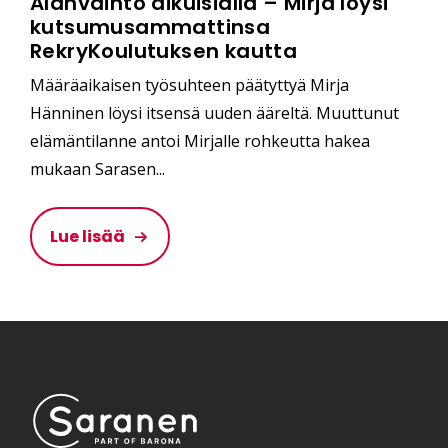
Alanvaihto aikuisiällä – Mirja löysi
kutsumusammattinsa
RekryKoulutuksen kautta
Määräaikaisen työsuhteen päätyttyä Mirja
Hänninen löysi itsensä uuden ääreltä. Muuttunut
elämäntilanne antoi Mirjalle rohkeutta hakea
mukaan Sarasen...
Lue lisää