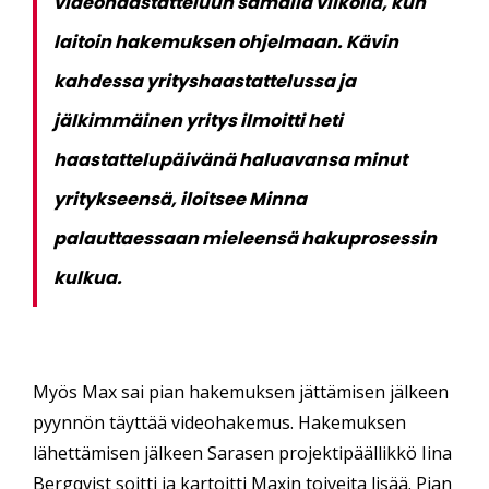
videohaastatteluun samalla viikolla, kun
laitoin hakemuksen ohjelmaan. Kävin
kahdessa yrityshaastattelussa ja
jälkimmäinen yritys ilmoitti heti
haastattelupäivänä haluavansa minut
yritykseensä, iloitsee Minna
palauttaessaan mieleensä hakuprosessin
kulkua.
Myös Max sai pian hakemuksen jättämisen jälkeen
pyynnön täyttää videohakemus. Hakemuksen
lähettämisen jälkeen Sarasen projektipäällikkö Iina
Bergqvist soitti ja kartoitti Maxin toiveita lisää. Pian