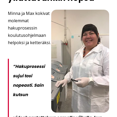
Minna ja Max kokivat
molemmat
hakuprosessin
koulutusohjelmaan
helpoksi ja ketteräksi.
”Hakuprosessi
sujui tosi
nopeasti. Sain
kutsun