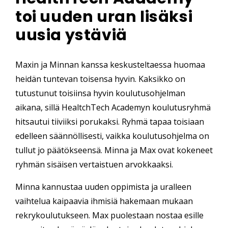
toi uuden uran lisäksi
uusia ystäviä
Maxin ja Minnan kanssa keskusteltaessa huomaa
heidän tuntevan toisensa hyvin. Kaksikko on
tutustunut toisiinsa hyvin koulutusohjelman
aikana, sillä HealtchTech Academyn koulutusryhmä
hitsautui tiiviiksi porukaksi. Ryhmä tapaa toisiaan
edelleen säännöllisesti, vaikka koulutusohjelma on
tullut jo päätökseensä. Minna ja Max ovat kokeneet
ryhmän sisäisen vertaistuen arvokkaaksi.
Minna kannustaa uuden oppimis
ta ja uralleen
vaihtelua
kaipaavia
ihmisiä hakemaan mukaan
rekrykoulutukseen
.
Max puolestaan nostaa esille