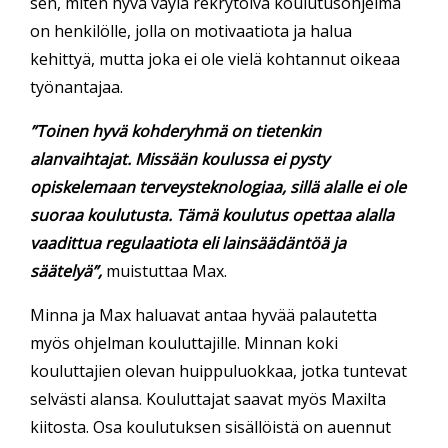
sen, miten hyvä väylä rekrytoiva koulutusohjelma
on henkilölle, jolla on motivaatiota ja halua
kehittyä, mutta joka ei ole vielä kohtannut oikeaa
työnantajaa.
”Toinen hyvä kohderyhmä on tietenkin
alanvaihtajat. Missään koulussa ei pysty
opiskelemaan terveysteknologiaa, sillä alalle ei ole
suoraa koulutusta. Tämä koulutus opettaa alalla
vaadittua regulaatiota eli lainsäädäntöä ja
säätelyä”,
muistuttaa Max.
Minna ja Max haluavat antaa hyvää palautetta
myös ohjelman kouluttajille. Minnan koki
kouluttajien olevan huippuluokkaa, jotka tuntevat
selvästi alansa. Kouluttajat saavat myös Maxilta
kiitosta. Osa koulutuksen sisällöistä on auennut