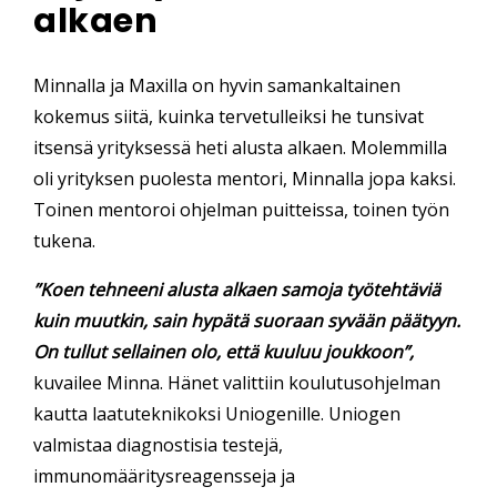
alkaen
Minnalla ja Maxilla on hyvin samankaltainen
kokemus siitä, kuinka tervetulleiksi he tunsivat
itsensä yrityksessä heti alusta alkaen. Molemmilla
oli yrityksen puolesta mentori, Minnalla jopa kaksi.
Toinen mentoroi ohjelman puitteissa, toinen työn
tukena.
”Koen tehneeni alusta alkaen samoja työtehtäviä
kuin muutkin, sain hypätä suoraan syvään päätyyn.
On tullut sellainen olo, että kuuluu joukkoon”,
kuvailee Minna.
Hänet valittiin koulutusohjelman
kautta
laatuteknikoksi
Uniogenille
. Uniogen
valmistaa diagnostisia testejä,
immunomääritysreagensseja ja