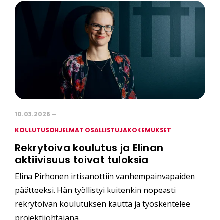
10.03.2026 —
KOULUTUSOHJELMAT OSALLISTUJAKOKEMUKSET
Rekrytoiva koulutus ja Elinan
aktiivisuus toivat tuloksia
Elina Pirhonen irtisanottiin vanhempainvapaiden
päätteeksi. Hän työllistyi kuitenkin nopeasti
rekrytoivan koulutuksen kautta ja työskentelee
projektijohtajana...