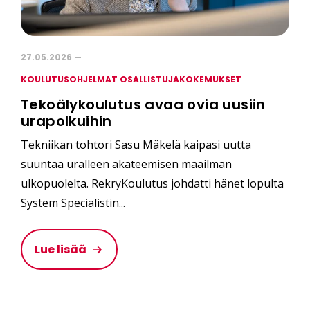
27.05.2026 —
KOULUTUSOHJELMAT OSALLISTUJAKOKEMUKSET
Tekoälykoulutus avaa ovia uusiin
urapolkuihin
Tekniikan tohtori Sasu Mäkelä kaipasi uutta
suuntaa uralleen akateemisen maailman
ulkopuolelta. RekryKoulutus johdatti hänet lopulta
System Specialistin...
Lue lisää