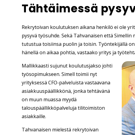
Tähtäimessä pysyv
Rekrytoivan koulutuksen aikana henkilö ei ole yr
pysyvä työsuhde. Sekä Tahvanaisen että Simellin 
tutustua toisiinsa puolin ja toisin. Työntekijällä
hänellä on aikaa pohtia, vastaako yritys ja työteh
Mallikkaasti sujunut koulutusjakso johti
työsopimukseen. Simell toimii nyt
yrityksessä CFO-palveluista vastaavana
asiakkuuspäällikkönä, jonka tehtävänä
on muun muassa myydä
talouspäällikköpalveluja tilitoimiston
asiakkaille.
Tahvanaisen mielestä rekrytoivan