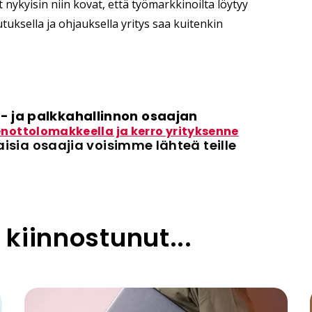
ykyisin niin kovat, että työmarkkinoilta löytyy
utuksella ja ohjauksella yritys saa kuitenkin
- ja palkkahallinnon osaajan
nottolomakkeella ja kerro yrityksenne
aisia osaajia voisimme lähteä teille
 kiinnostunut...