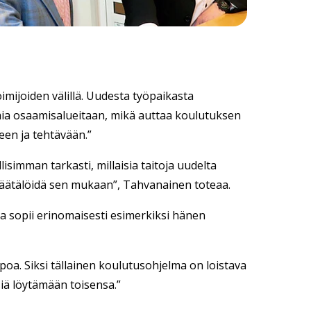
oimijoiden välillä. Uudesta työpaikasta
mia osaamisalueitaan, mikä auttaa koulutuksen
een ja tehtävään.”
simman tarkasti, millaisia taitoja uudelta
 räätälöidä sen mukaan”, Tahvanainen toteaa.
a sopii erinomaisesti esimerkiksi hänen
poa. Siksi tällainen koulutusohjelma on loistava
ksiä löytämään toisensa.”