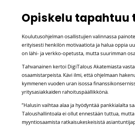
Opiskelu tapahtuu 
Koulutusohjelman osallistujien valinnassa paino
erityisesti henkilön motivaatiota ja halua oppia u
on lähi- ja verkko-opetusta, mutta suurimman osan 
Tahvanainen kertoi DigiTalous Akatemiasta vastaav
osaamistarpeista. Kävi ilmi, että ohjelmaan haken
kymmenen vuoden uran isossa finanssikonserniss
yritysasiakkaiden rahoituspäällikkönä.
”Halusin vaihtaa alaa ja hyödyntää pankkialalta s
Taloushallintoala ei ollut ennestään tuttua, mut
myyntiosaamista ratkaisukeskeisistä asiantuntijapa