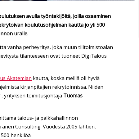
oulutuksen avulla työntekijöitä, joilla osaaminen
ekrytoivan koulutusohjelman kautta jo yli 500
innon uralle.
ta vanha perheyritys, joka muun tilitoimistoalan
evitystä tilanteeseen ovat tuoneet DigiTalous
ous Akatemian
kautta, koska meillä oli hyviä
lmista kirjanpitäjien rekrytoinnissa. Niiden
”, yrityksen toimitusjohtaja
Tuomas
ittama talous- ja palkkahallinnon
ranen Consulting. Vuodesta 2005 lähtien,
 500 henkilöä.