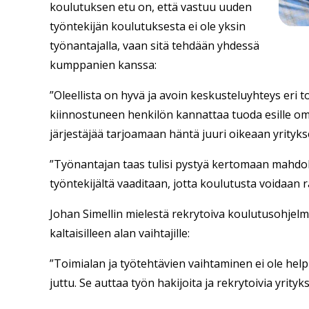
koulutuksen etu on, että vastuu uuden
työntekijän koulutuksesta ei ole yksin
työnantajalla, vaan sitä tehdään yhdessä
kumppanien kanssa:
”Oleellista on hyvä ja avoin keskusteluyhteys eri t
kiinnostuneen henkilön kannattaa tuoda esille o
järjestäjää tarjoamaan häntä juuri oikeaan yrityks
”Työnantajan taas tulisi pystyä kertomaan mahdolli
työntekijältä vaaditaan, jotta koulutusta voidaan
Johan Simellin mielestä rekrytoiva koulutusohjelm
kaltaisilleen alan vaihtajille:
”Toimialan ja työtehtävien vaihtaminen ei ole help
juttu. Se auttaa työn hakijoita ja rekrytoivia yrity