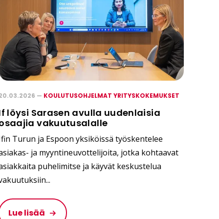
20.03.2026 —
KOULUTUSOHJELMAT YRITYSKOKEMUKSET
If löysi Sarasen avulla uudenlaisia
osaajia vakuutusalalle
Ifin Turun ja Espoon yksiköissä työskentelee
asiakas- ja myyntineuvottelijoita, jotka kohtaavat
asiakkaita puhelimitse ja käyvät keskustelua
vakuutuksiin...
Lue lisää