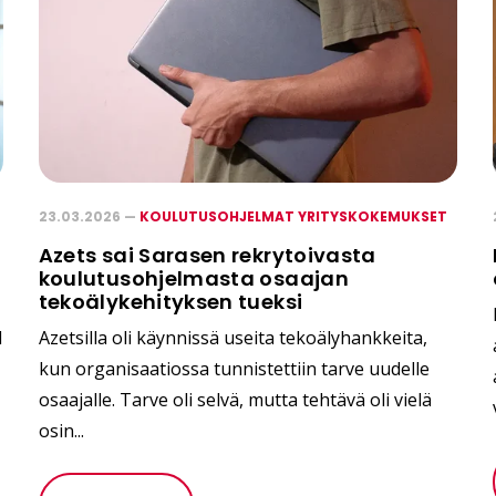
23.03.2026 —
KOULUTUSOHJELMAT YRITYSKOKEMUKSET
Azets sai Sarasen rekrytoivasta
koulutusohjelmasta osaajan
tekoälykehityksen tueksi
d
Azetsilla oli käynnissä useita tekoälyhankkeita,
kun organisaatiossa tunnistettiin tarve uudelle
osaajalle. Tarve oli selvä, mutta tehtävä oli vielä
osin...