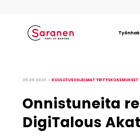
Työnhaki
06.09.2020 —
KOULUTUSOHJELMAT YRITYSKOKEMUKSET
Onnistuneita re
DigiTalous Aka