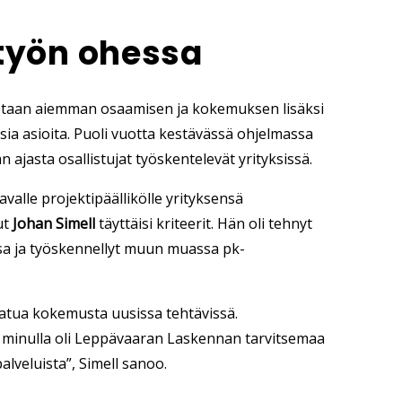
työn ohessa
tetaan aiemman osaamisen ja kokemuksen lisäksi
usia asioita. Puoli vuotta kestävässä ohjelmassa
ajasta osallistujat työskentelevät yrityksissä.
alle projektipäällikölle yrityksensä
ut
Johan Simell
täyttäisi kriteerit. Hän oli tehnyt
a ja työskennellyt muun muassa pk-
aatua kokemusta uusissa tehtävissä.
ta minulla oli Leppävaaran Laskennan tarvitsemaa
lveluista”, Simell sanoo.