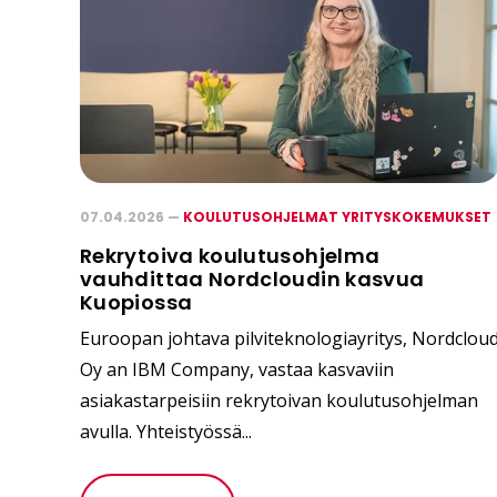
07.04.2026 —
KOULUTUSOHJELMAT YRITYSKOKEMUKSET
Rekrytoiva koulutusohjelma
vauhdittaa Nordcloudin kasvua
Kuopiossa
Euroopan johtava pilviteknologiayritys, Nordclou
Oy an IBM Company, vastaa kasvaviin
asiakastarpeisiin rekrytoivan koulutusohjelman
avulla. Yhteistyössä...