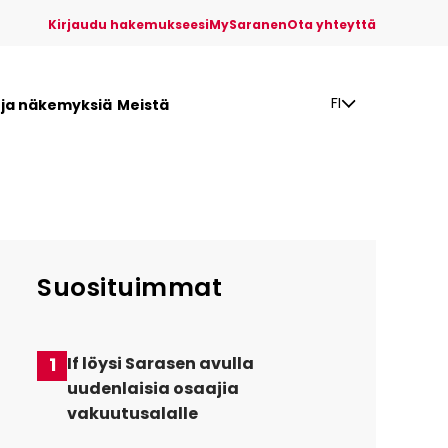
Kirjaudu hakemukseesi
MySaranen
Ota yhteyttä
FI
a ja näkemyksiä
Meistä
Suosituimmat
1
If löysi Sarasen avulla
uudenlaisia osaajia
vakuutusalalle