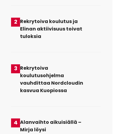
2
Rekrytoiva koulutus ja
Elinan aktiivisuus toivat
tuloksia
3
Rekrytoiva
koulutusohjelma
vauhdittaa Nordcloudin
kasvua Kuopiossa
4
Alanvaihto aikuisiällä –
Mirja löysi