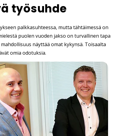
ä työsuhde
itykseen palkkasuhteessa, mutta tähtäimessä on
mielestä puolen vuoden jakso on turvallinen tapa
 on mahdollisuus näyttää omat kykynsä. Toisaalta
tävät omia odotuksia.