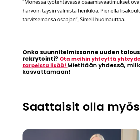
”Monessa työtehtävässä osaamisvaatimukset ovat n
harvoin täysin valmista henkilöä. Pienellä lisäkoul
tarvitsemansa osaajan”, Simell huomauttaa.
Onko suunnitelmissanne uuden talous
rekrytointi?
Ota meihin yhteyttä yhteyde
Mietitään yhdessä, mill
tarpeista lisää!
kasvattamaan!
Saattaisit olla myös