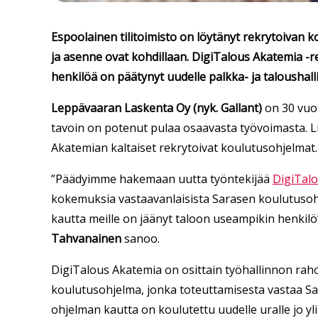
Espoolainen tilitoimisto on löytänyt rekrytoivan k
ja asenne ovat kohdillaan. DigiTalous Akatemia -r
henkilöä on päätynyt uudelle palkka- ja taloushall
Leppävaaran Laskenta Oy (nyk. Gallant)
on 30 vuot
tavoin on potenut pulaa osaavasta työvoimasta. Li
Akatemian kaltaiset rekrytoivat koulutusohjelmat.
”Päädyimme hakemaan uutta työntekijää
DigiTal
kokemuksia vastaavanlaisista Sarasen koulutusohje
kautta meille on jäänyt taloon useampikin henkilö
Tahvanainen
sanoo.
DigiTalous Akatemia on osittain työhallinnon raho
koulutusohjelma, jonka toteuttamisesta vastaa Sa
ohjelman kautta on koulutettu uudelle uralle jo yli