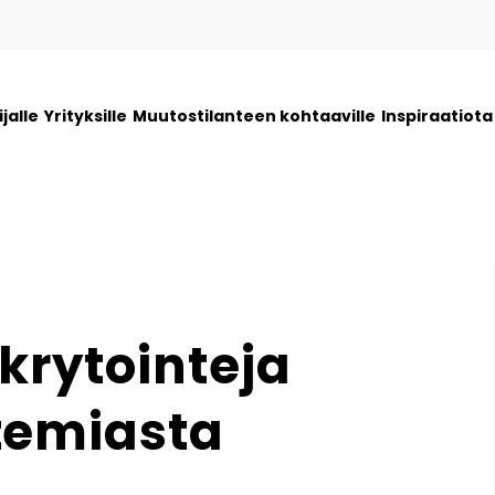
jalle
Yrityksille
Muutostilanteen kohtaaville
Inspiraatiot
krytointeja
temiasta