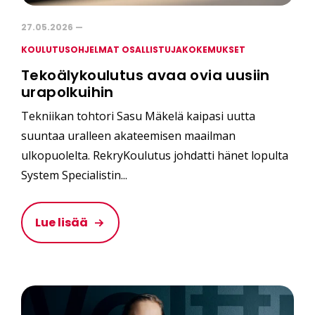
27.05.2026 —
KOULUTUSOHJELMAT OSALLISTUJAKOKEMUKSET
Tekoälykoulutus avaa ovia uusiin
urapolkuihin
Tekniikan tohtori Sasu Mäkelä kaipasi uutta
suuntaa uralleen akateemisen maailman
ulkopuolelta. RekryKoulutus johdatti hänet lopulta
System Specialistin...
Lue lisää