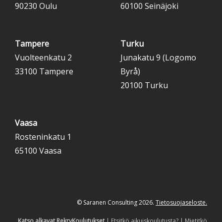
90230 Oulu
60100 Seinäjoki
Tampere
Turku
Vuolteenkatu 2
Junakatu 9 (Logomo
33100 Tampere
Byrå)
20100 Turku
Vaasa
Rosteninkatu 1
65100 Vaasa
© Saranen Consulting 2026.
Tietosuojaseloste.
Katso alkavat RekryKoulutukset
|
Etsitkö aikuiskoulutusta?
|
Mietitkö