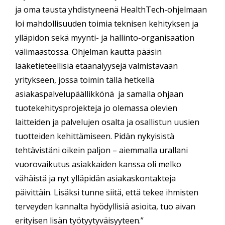
ja oma tausta yhdistyneenä HealthTech-ohjelmaan
loi mahdollisuuden toimia teknisen kehityksen ja
ylläpidon sekä myynti- ja hallinto-organisaation
välimaastossa. Ohjelman kautta pääsin
lääketieteellisiä etäanalyysejä valmistavaan
yritykseen, jossa toimin tällä hetkellä
asiakaspalvelupäällikkönä ja samalla ohjaan
tuotekehitysprojekteja jo olemassa olevien
laitteiden ja palvelujen osalta ja osallistun uusien
tuotteiden kehittämiseen. Pidän nykyisistä
tehtävistäni oikein paljon – aiemmalla urallani
vuorovaikutus asiakkaiden kanssa oli melko
vähäistä ja nyt ylläpidän asiakaskontakteja
päivittäin. Lisäksi tunne siitä, että tekee ihmisten
terveyden kannalta hyödyllisiä asioita, tuo aivan
erityisen lisän työtyytyväisyyteen.”