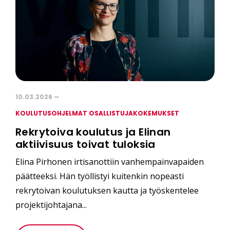
10.03.2026 —
KOULUTUSOHJELMAT OSALLISTUJAKOKEMUKSET
Rekrytoiva koulutus ja Elinan
aktiivisuus toivat tuloksia
Elina Pirhonen irtisanottiin vanhempainvapaiden
päätteeksi. Hän työllistyi kuitenkin nopeasti
rekrytoivan koulutuksen kautta ja työskentelee
projektijohtajana...