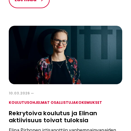
10.03.2026 —
KOULUTUSOHJELMAT OSALLISTUJAKOKEMUKSET
Rekrytoiva koulutus ja Elinan
aktiivisuus toivat tuloksia
Elina Pirhonen irtisanottiin vanhempainvapaiden