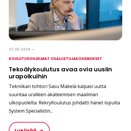
27.05.2026 —
KOULUTUSOHJELMAT OSALLISTUJAKOKEMUKSET
Tekoälykoulutus avaa ovia uusiin
urapolkuihin
Tekniikan tohtori Sasu Mäkelä kaipasi uutta
suuntaa uralleen akateemisen maailman
ulkopuolelta. RekryKoulutus johdatti hänet lopulta
System Specialistin...
Lue lisää