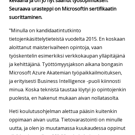
keväänä ja on jo nyt saanut työsopimuksen.
Seuraava urasteppi on Microsoftin sertifikaatin
suorittaminen.
"Minulla on kandidaatintutkinto
tietojenkäsittelytieteistä vuodelta 2015. En koskaan
aloittanut maisterivaiheen opintoja, vaan
työskentelin esimerkiksi verkkokaupan ylläpitäjänä
ja kehittäjänä. Työttömyysjakson aikana bongasin
Microsoft Azure Akatemian työpaikkailmoituksen,
ja erityisesti Business Intelligence -puoli kiinnosti
minua. Koska teknistä taustaa löytyi jo opintojenkin
puolesta, en hakenut mukaan aivan nollatasolta.
Heti koulutusohjelman alettua pääsin kuitenkin
oppimaan aivan uutta. Tietovarastointi on minulle
uutta, ja olen jo muutamassa kuukaudessa oppinut