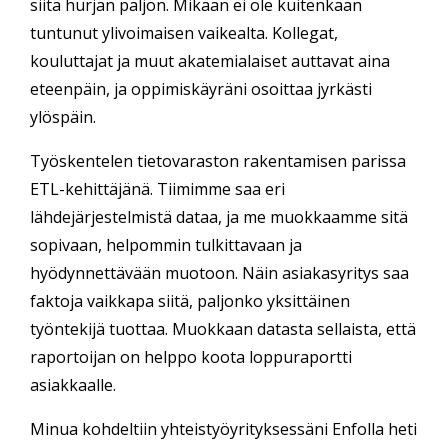
siitä hurjan paljon. Mikään ei ole kuitenkaan
tuntunut ylivoimaisen vaikealta. Kollegat,
kouluttajat ja muut akatemialaiset auttavat aina
eteenpäin, ja oppimiskäyräni osoittaa jyrkästi
ylöspäin.
Työskentelen tietovaraston rakentamisen parissa
ETL-kehittäjänä. Tiimimme saa eri
lähdejärjestelmistä dataa, ja me muokkaamme sitä
sopivaan, helpommin tulkittavaan ja
hyödynnettävään muotoon. Näin asiakasyritys saa
faktoja vaikkapa siitä, paljonko yksittäinen
työntekijä tuottaa. Muokkaan datasta sellaista, että
raportoijan on helppo koota loppuraportti
asiakkaalle.
Minua kohdeltiin yhteistyöyrityksessäni Enfolla heti