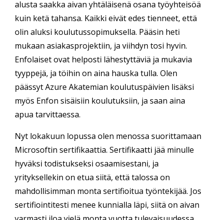
alusta saakka aivan yhtäläisenä osana työyhteisöä
kuin ketä tahansa. Kaikki eivät edes tienneet, että
olin aluksi koulutussopimuksella. Pääsin heti
mukaan asiakasprojektiin, ja viihdyn tosi hyvin.
Enfolaiset ovat helposti lähestyttäviä ja mukavia
tyyppejä, ja töihin on aina hauska tulla. Olen
päässyt Azure Akatemian koulutuspäivien lisäksi
myös Enfon sisäisiin koulutuksiin, ja saan aina
apua tarvittaessa.
Nyt lokakuun lopussa olen menossa suorittamaan
Microsoftin sertifikaattia. Sertifikaatti jää minulle
hyväksi todistukseksi osaamisestani, ja
yrityksellekin on etua siitä, että talossa on
mahdollisimman monta sertifioitua työntekijää. Jos
sertifiointitesti menee kunnialla läpi, siitä on aivan
varmasti iloa vielä monta vuotta tulevaisuudessa.