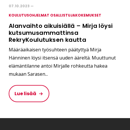
07.10.2023 —
KOULUTUSOHJELMAT OSALLISTUJAKOKEMUKSET
Alanvaihto aikuisiällä – Mirja löysi
kutsumusammattinsa
RekryKoulutuksen kautta
Määräaikaisen työsuhteen päätyttyä Mirja
Hänninen löysi itsensä uuden ääreltä. Muuttunut
elämäntilanne antoi Mirjalle rohkeutta hakea
mukaan Sarasen...
Lue lisää