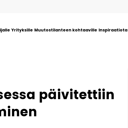
jalle
Yrityksille
Muutostilanteen kohtaaville
Inspiraatiot
ssa päivitettiin
minen