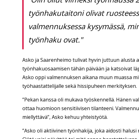
työnhakutaitoni olivat ruosteessa
valmennuksessa kysymässä, mink
työnhaku ovat."
Asko ja Saarenheimo tulivat hyvin juttuun alusta a
työnhakuosaamisen tähän päivään ja katsoivat läpi 
Asko oppi valmennuksen aikana muun muassa mitä
työhaastattelijalle sekä hissipuheen merkityksen.
”Pekan kanssa oli mukava työskennellä. Hänen val
ottaa huomioon sensitiivisen tilanteeni. Valmennu
miellyttävä”, Asko kehuu yhteistyötä.
”Asko oli aktiivinen työnhakija, joka aidosti halus