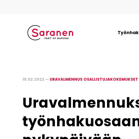
Työnhaki
19.02.2022 —
URAVALMENNUS OSALLISTUJAKOKEMUKSET
Uravalmennukse
työnhakuosaa