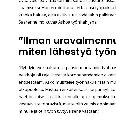
CV:tä voisi päivittää tai mitä sanoa haastatteluss
saamiseksi. Hän ei odottanut, että uusi työpaikka 
kuinka haluaa, että aktiivisuus todellakin palkitaa
Saarenheimo kuvaa Askoa työnhakijana.
”Ilman uravalmennus
miten lähestyä työ
”Ryhdyin työnhakuun ja pääsin muutamiin työhaast
paikkoja oli rajallisesti ja koronapandemian alka
entisestään”, Asko muistelee työnhakua. ”Hain 
ulkopuolelta. Mistään ei kuitenkaan tärpännyt. Lo
haettiin toiselle paikkakunnalle oppisopimuksella 
vastaavista tehtävistä, mutta olin valmis oppimaan,
minulle ja otin työn tyytyväisenä vastaan.”