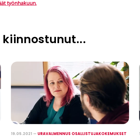
äät työnhakuun.
 kiinnostunut...
19.05.2021 —
URAVALMENNUS OSALLISTUJAKOKEMUKSET