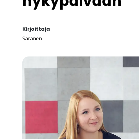
nykypäivään
Kirjoittaja
Saranen