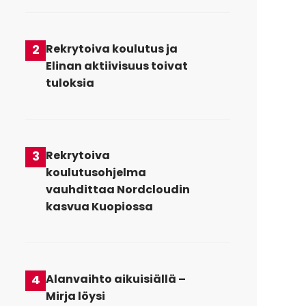
2
Rekrytoiva koulutus ja
Elinan aktiivisuus toivat
tuloksia
3
Rekrytoiva
koulutusohjelma
vauhdittaa Nordcloudin
kasvua Kuopiossa
4
Alanvaihto aikuisiällä –
Mirja löysi