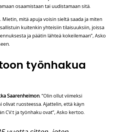
amaan osaamistaan tai uudistamaan sitä.
Mietin, mitä apuja voisin sieltä saada ja miten
listuin kuitenkin yhteisiin tilaisuuksiin, joissa
ennuksesta ja päätin lähteä kokeilemaan”, Asko
een.
ntoon työnhakua
kka Saarenheimon
. ”Olin ollut viimeksi
olivat ruosteessa. Ajattelin, että käyn
 CV:t ja työnhaku ovat”, Asko kertoo.
5 vuotta sitten, joten