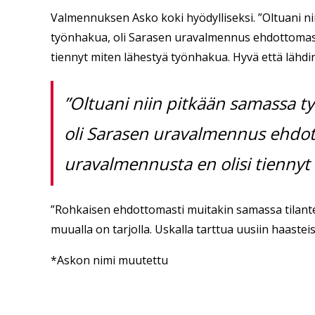
Valmennuksen Asko koki hyödylliseksi. ”Oltuani ni
työnhakua, oli Sarasen uravalmennus ehdottomasti
tiennyt miten lähestyä työnhakua. Hyvä että lähd
”Oltuani niin pitkään samassa t
oli Sarasen uravalmennus ehdot
uravalmennusta en olisi tiennyt
”Rohkaisen ehdottomasti muitakin samassa tilant
muualla on tarjolla. Uskalla tarttua uusiin haastei
*Askon nimi muutettu