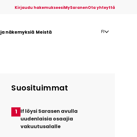
Kirjaudu hakemukseesi
MySaranen
Ota yhteyttä
FI
a ja näkemyksiä
Meistä
Suosituimmat
1
If löysi Sarasen avulla
uudenlaisia osaajia
vakuutusalalle