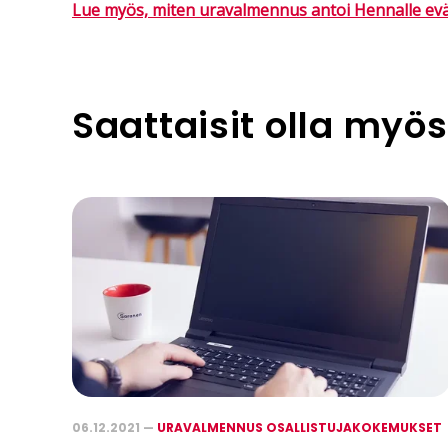
Lue myös, miten uravalmennus antoi Hennalle ev
Saattaisit olla myös
06.12.2021 —
URAVALMENNUS OSALLISTUJAKOKEMUKSET