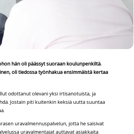
johon hän oli päässyt suoraan koulunpenkiltä.
inen, oli tiedossa työnhakua ensimmäistä kertaa
llut odottanut olevani yksi irtisanotuista, ja
 tehdä. Jostain piti kuitenkin keksiä uutta suuntaa
aa.
 Sarasen uravalmennuspalvelun, jotta he saisivat
lvelussa uravalmentajat auttavat asiakkaita