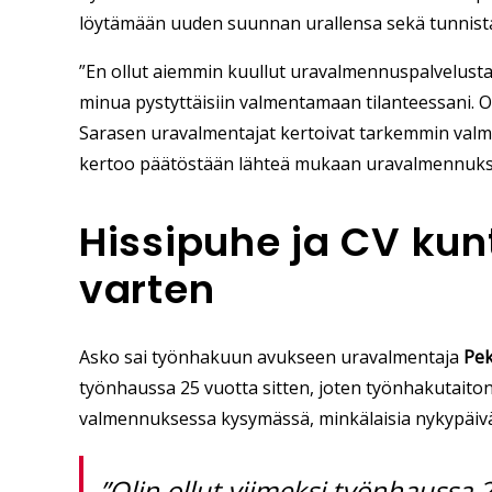
löytämään uuden suunnan urallensa sekä tunnist
”En ollut aiemmin kuullut uravalmennuspalvelusta. 
minua pystyttäisiin valmentamaan tilanteessani. Osal
Sarasen uravalmentajat kertoivat tarkemmin valm
kertoo päätöstään lähteä mukaan uravalmennuks
Hissipuhe ja CV ku
varten
Asko sai työnhakuun avukseen uravalmentaja
Pe
työnhaussa 25 vuotta sitten, joten työnhakutaitoni 
valmennuksessa kysymässä, minkälaisia nykypäivän
”Olin ollut viimeksi työnhaussa 2