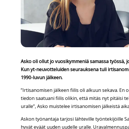
Asko oli ollut jo vuosikymmeniä samassa työssä, 
Kun yt-neuvotteluiden seurauksena tuli irtisanom
1990-luvun jälkeen.
”Irtisanomisen jälkeen fiilis oli alkuun sekava. En o
tiedon saatuani fiilis olikin, että mitäs nyt pitäisi
uralle”, Asko muistelee irtisanomisen jälkeistä aik
Askon työnantaja tarjosi lähteville työntekijöille
hyvät eväät uuden uudelle uralle. Uravalmennuspa