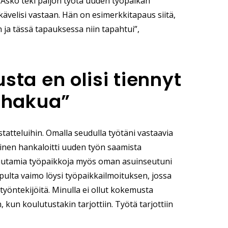
a. Asko teki paljon työtä uuden työpaikan
kävelisi vastaan. Hän on esimerkkitapaus siitä,
n ja tässä tapauksessa niin tapahtui”,
ta en olisi tiennyt
nhakua”
atteluihin. Omalla seudulla työtäni vastaavia
minen hankaloitti uuden työn saamista
muutamia työpaikkoja myös oman asuinseutuni
pulta vaimo löysi työpaikkailmoituksen, jossa
työntekijöitä. Minulla ei ollut kokemusta
 kun koulutustakin tarjottiin. Työtä tarjottiin