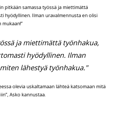
in pitkään samassa työssä ja miettimättä
 hyödyllinen. Ilman uravalmennusta en olisi
in mukaan!”
yössä ja miettimättä työnhakua,
tomasti hyödyllinen. Ilman
 miten lähestyä työnhakua."
eessa olevia uskaltamaan lähteä katsomaan mitä
siin”, Asko kannustaa.