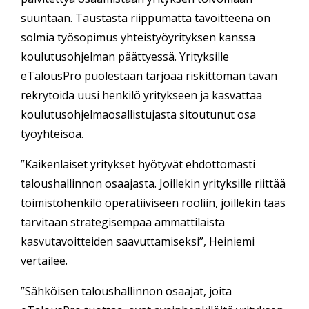
suuntaan. Taustasta riippumatta tavoitteena on
solmia työsopimus yhteistyöyrityksen kanssa
koulutusohjelman päättyessä. Yrityksille
eTalousPro puolestaan tarjoaa riskittömän tavan
rekrytoida uusi henkilö yritykseen ja kasvattaa
koulutusohjelmaosallistujasta sitoutunut osa
työyhteisöä.
”Kaikenlaiset yritykset hyötyvät ehdottomasti
taloushallinnon osaajasta. Joillekin yrityksille riittää
toimistohenkilö operatiiviseen rooliin, joillekin taas
tarvitaan strategisempaa ammattilaista
kasvutavoitteiden saavuttamiseksi”, Heiniemi
vertailee.
”Sähköisen taloushallinnon osaajat, joita