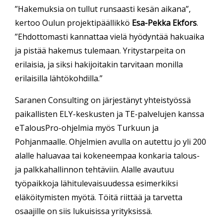
”Hakemuksia on tullut runsaasti kesän aikana”,
kertoo Oulun projektipäällikkö
Esa-Pekka Ekfors
.
”Ehdottomasti kannattaa vielä hyödyntää hakuaika
ja pistää hakemus tulemaan. Yritystarpeita on
erilaisia, ja siksi hakijoitakin tarvitaan monilla
erilaisilla lähtökohdilla.”
Saranen Consulting on järjestänyt yhteistyössä
paikallisten ELY-keskusten ja TE-palvelujen kanssa
eTalousPro-ohjelmia myös Turkuun ja
Pohjanmaalle. Ohjelmien avulla on autettu jo yli 200
alalle haluavaa tai kokeneempaa konkaria talous-
ja palkkahallinnon tehtäviin. Alalle avautuu
työpaikkoja lähitulevaisuudessa esimerkiksi
eläköitymisten myötä. Töitä riittää ja tarvetta
osaajille on siis lukuisissa yrityksissä.