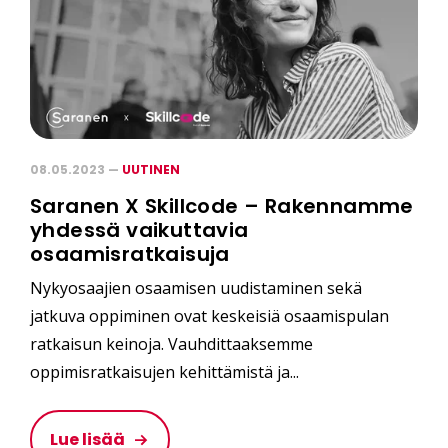
08.05.2023 —
UUTINEN
Saranen X Skillcode – Rakennamme
yhdessä vaikuttavia
osaamisratkaisuja
Nykyosaajien osaamisen uudistaminen sekä
jatkuva oppiminen ovat keskeisiä osaamispulan
ratkaisun keinoja. Vauhdittaaksemme
oppimisratkaisujen kehittämistä ja...
Lue lisää