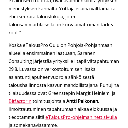
eTalousPro tuottaa, ovat avainhenkilöitä yrityksen
menestyksen kannalta. Yrittäjä ei aina välttämättä
ehdi seurata talouslukuja, joten
talousammattilaisella on korvaamattoman tärkeä
rooli.”
Koska eTalousPro Oulu on Pohjois-Pohjanmaan
alueella ensimmäinen laatuaan, Saranen
Consulting järjestää yrityksille iltapäivätapahtuman
29.8. Luvassa on verkostoitumisen lisäksi
asiantuntijapuheenvuoroja sähköisestä
taloushallinnosta kasvun mahdollistajana. Puhujina
tilaisuudessa ovat Greenstepin Margit Heiniemi ja
Bitfactorin
toimitusjohtaja
Antti Pelkonen
.
Ilmoittautuminen tapahtumaan alkaa elokuussa ja
tiedotamme siitä
eTalousPro-ohjelman nettisivulla
ja somekanavissamme.