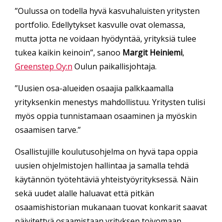
”Oulussa on todella hyvä kasvuhaluisten yritysten
portfolio. Edellytykset kasvulle ovat olemassa,
mutta jotta ne voidaan hyödyntää, yrityksiä tulee
tukea kaikin keinoin”, sanoo
Margit Heiniemi
,
Greenstep Oy:n
Oulun paikallisjohtaja.
”Uusien osa-alueiden osaajia palkkaamalla
yrityksenkin menestys mahdollistuu. Yritysten tulisi
myös oppia tunnistamaan osaaminen ja myöskin
osaamisen tarve.”
Osallistujille koulutusohjelma on hyvä tapa oppia
uusien ohjelmistojen hallintaa ja samalla tehdä
käytännön työtehtäviä yhteistyöyrityksessä. Näin
sekä uudet alalle haluavat että pitkän
osaamishistorian mukanaan tuovat konkarit saavat
päivitettyä osaamistaan yrityksen toivomaan