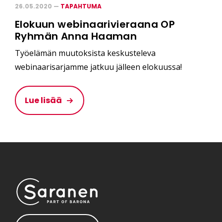
26.05.2020 —
TAPAHTUMA
Elokuun webinaarivieraana OP
Ryhmän Anna Haaman
Työelämän muutoksista keskusteleva
webinaarisarjamme jatkuu jälleen elokuussa!
Lue lisää