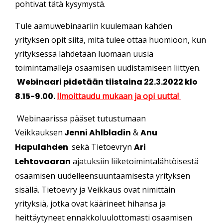
pohtivat tätä kysymystä.
Tule aamuwebinaariin kuulemaan kahden
yrityksen opit siitä, mitä tulee ottaa huomioon, kun
yrityksessä lähdetään luomaan uusia
toimintamalleja osaamisen uudistamiseen liittyen.
Webinaari pidetään tiistaina 22.3.2022 klo
8.15-9.00.
Ilmoittaudu mukaan ja opi uutta!
Webinaarissa pääset tutustumaan
Veikkauksen
Jenni Ahlbladin
&
Anu
Hapulahden
sekä Tietoevryn
Ari
Lehtovaaran
ajatuksiin liiketoimintalähtöisestä
osaamisen uudelleensuuntaamisesta yrityksen
sisällä. Tietoevry ja Veikkaus ovat nimittäin
yrityksiä, jotka ovat käärineet hihansa ja
heittäytyneet ennakkoluulottomasti osaamisen