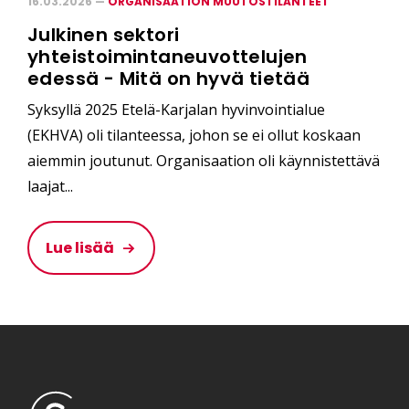
16.03.2026 —
ORGANISAATION MUUTOSTILANTEET
Julkinen sektori
yhteistoimintaneuvottelujen
edessä - Mitä on hyvä tietää
Syksyllä 2025 Etelä-Karjalan hyvinvointialue
(EKHVA) oli tilanteessa, johon se ei ollut koskaan
aiemmin joutunut. Organisaation oli käynnistettävä
laajat...
Lue lisää