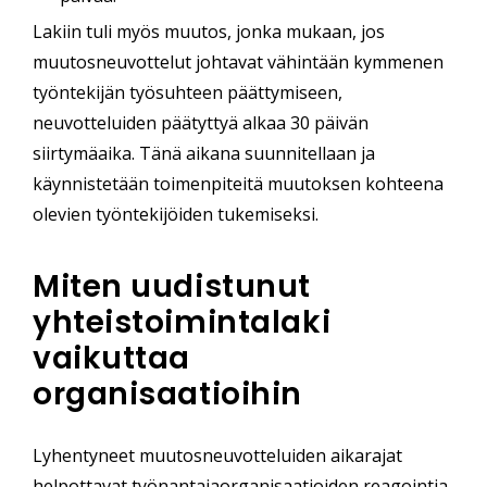
Lakiin tuli myös muutos, jonka mukaan, jos
muutosneuvottelut johtavat vähintään kymmenen
työntekijän työsuhteen päättymiseen,
neuvotteluiden päätyttyä alkaa 30 päivän
siirtymäaika. Tänä aikana suunnitellaan ja
käynnistetään toimenpiteitä muutoksen kohteena
olevien työntekijöiden tukemiseksi.
Miten uudistunut
yhteistoimintalaki
vaikuttaa
organisaatioihin
Lyhentyneet muutosneuvotteluiden aikarajat
helpottavat työnantajaorganisaatioiden reagointia