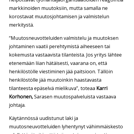
markkinoiden muutoksiin, mutta samalla ne
korostavat muutosjohtamisen ja valmistelun
merkitystä.
“Muutosneuvotteluiden valmistelu ja muutoksen
johtaminen vaatii perehtymistä aiheeseen tai
kokemusta vastaavista tilanteista. Jos yritys lähtee
etenemään liian hätäisesti, vaarana on, että
henkilöstölle viestiminen jää paitsioon. Tällöin
henkilöstölle jää muutoinkin haastavasta
tilanteesta epäselvä mielikuva”, toteaa
Karri
Korhonen,
Sarasen muutospalveluista vastaava
johtaja.
Käytännössä uudistunut laki ja
muutosneuvotteluiden lyhentynyt vähimmäiskesto