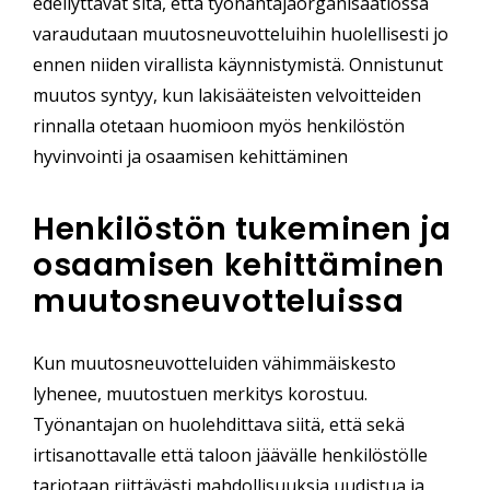
edellyttävät sitä, että työnantajaorganisaatiossa
varaudutaan muutosneuvotteluihin huolellisesti jo
ennen niiden virallista käynnistymistä. Onnistunut
muutos syntyy, kun lakisääteisten velvoitteiden
rinnalla otetaan huomioon myös henkilöstön
hyvinvointi ja osaamisen kehittäminen
Henkilöstön tukeminen ja
osaamisen kehittäminen
muutosneuvotteluissa
Kun muutosneuvotteluiden vähimmäiskesto
lyhenee, muutostuen merkitys korostuu.
Työnantajan on huolehdittava siitä, että sekä
irtisanottavalle että taloon jäävälle henkilöstölle
tarjotaan riittävästi mahdollisuuksia uudistua ja