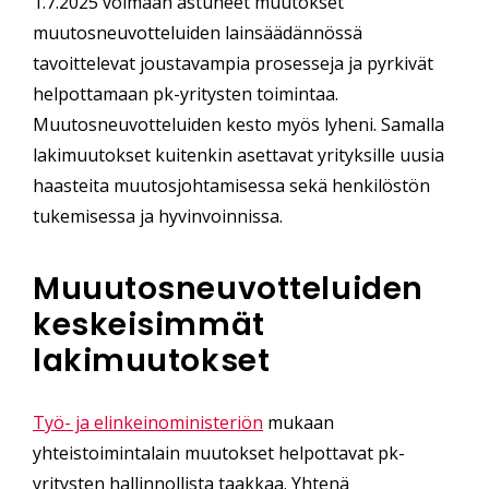
1.7.2025 voimaan astuneet muutokset
muutosneuvotteluiden lainsäädännössä
tavoittelevat joustavampia prosesseja ja pyrkivät
helpottamaan pk-yritysten toimintaa.
Muutosneuvotteluiden kesto myös lyheni. Samalla
lakimuutokset kuitenkin asettavat yrityksille uusia
haasteita muutosjohtamisessa sekä henkilöstön
tukemisessa ja hyvinvoinnissa.
Muuutosneuvotteluiden
keskeisimmät
lakimuutokset
Työ- ja elinkeinoministeriön
mukaan
yhteistoimintalain muutokset helpottavat pk-
yritysten hallinnollista taakkaa. Yhtenä