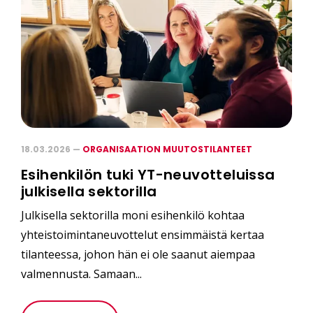
18.03.2026 —
ORGANISAATION MUUTOSTILANTEET
Esihenkilön tuki YT-neuvotteluissa
julkisella sektorilla
Julkisella sektorilla moni esihenkilö kohtaa
yhteistoimintaneuvottelut ensimmäistä kertaa
tilanteessa, johon hän ei ole saanut aiempaa
valmennusta. Samaan...