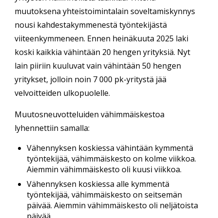
muutoksena yhteistoimintalain soveltamiskynnys
nousi kahdestakymmenestä työntekijästä
viiteenkymmeneen. Ennen heinäkuuta 2025 laki
koski kaikkia vähintään 20 hengen yrityksiä. Nyt
lain piiriin kuuluvat vain vähintään 50 hengen
yritykset, jolloin noin 7 000 pk-yritystä jää
velvoitteiden ulkopuolelle.
Muutosneuvotteluiden vähimmäiskestoa
lyhennettiin samalla:
Vähennyksen koskiessa vähintään kymmentä
työntekijää, vähimmäiskesto on kolme viikkoa.
Aiemmin vähimmäiskesto oli kuusi viikkoa.
Vähennyksen koskiessa alle kymmentä
työntekijää, vähimmäiskesto on seitsemän
päivää. Aiemmin vähimmäiskesto oli neljätoista
päivää.