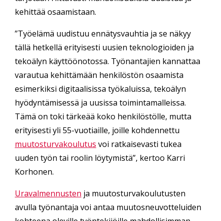
kehittää osaamistaan.
”Työelämä uudistuu ennätysvauhtia ja se näkyy
tällä hetkellä erityisesti uusien teknologioiden ja
tekoälyn käyttöönotossa. Työnantajien kannattaa
varautua kehittämään henkilöstön osaamista
esimerkiksi digitaalisissa työkaluissa, tekoälyn
hyödyntämisessä ja uusissa toimintamalleissa.
Tämä on toki tärkeää koko henkilöstölle, mutta
erityisesti yli 55-vuotiaille, joille kohdennettu
muutosturvakoulutus
voi ratkaisevasti tukea
uuden työn tai roolin löytymistä”, kertoo Karri
Korhonen.
Uravalmennusten
ja muutosturvakoulutusten
avulla työnantaja voi antaa muutosneuvotteluiden
kohteena oleville työntekijöille mahdollisimman