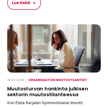
Lue lisää
16.03.2026 —
ORGANISAATION MUUTOSTILANTEET
Muutosturvan hankinta julkisen
sektorin muutostilanteessa
Kun Etelä-Karjalan hyvinvointialue ilmoitti