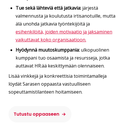
Tue sekä lähteviä että jatkavia:
järjestä
valmennusta ja koulutusta irtisanotuille, mutta
älä unohda jatkavia työntekijöitä ja
esihenkilöitä, joiden motivaatio ja jaksaminen
vaikuttavat koko organisaatioon.
Hyödynnä muutoskumppania:
ulkopuolinen
kumppani tuo osaamista ja resursseja, jotka
auttavat HR:ää keskittymään olennaiseen.
Lisää vinkkejä ja konkreettisia toimintamalleja
löydät Sarasen oppaasta vastuulliseen
sopeuttamistilanteen hoitamiseen.
Tutustu oppaaseen