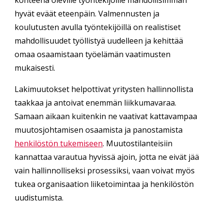
hyvät eväät eteenpäin. Valmennusten ja
koulutusten avulla työntekijöillä on realistiset
mahdollisuudet työllistyä uudelleen ja kehittää
omaa osaamistaan työelämän vaatimusten
mukaisesti.
Lakimuutokset helpottivat yritysten hallinnollista
taakkaa ja antoivat enemmän liikkumavaraa.
Samaan aikaan kuitenkin ne vaativat kattavampaa
muutosjohtamisen osaamista ja panostamista
henkilöstön tukemiseen
. Muutostilanteisiin
kannattaa varautua hyvissä ajoin, jotta ne eivät jää
vain hallinnolliseksi prosessiksi, vaan voivat myös
tukea organisaation liiketoimintaa ja henkilöstön
uudistumista.