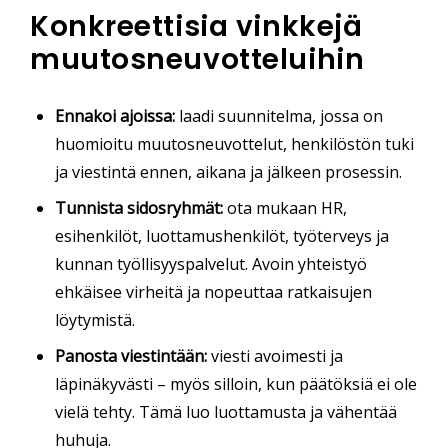
Konkreettisia vinkkejä
muutosneuvotteluihin
Ennakoi ajoissa:
laadi suunnitelma, jossa on
huomioitu muutosneuvottelut, henkilöstön tuki
ja viestintä ennen, aikana ja jälkeen prosessin.
Tunnista sidosryhmät:
ota mukaan HR,
esihenkilöt, luottamushenkilöt, työterveys ja
kunnan työllisyyspalvelut. Avoin yhteistyö
ehkäisee virheitä ja nopeuttaa ratkaisujen
löytymistä.
Panosta viestintään:
viesti avoimesti ja
läpinäkyvästi – myös silloin, kun päätöksiä ei ole
vielä tehty. Tämä luo luottamusta ja vähentää
huhuja.